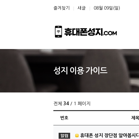
상단 네비
즐겨찾기
새글
08월 09일(일)
성지 이용 가이드
전체
34
/ 1 페이지
번호
제
공지사항
휴대폰 성지 장단점 알아봅시다