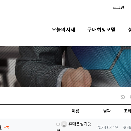
로그인
메인 메뉴
오늘의시세
구매희망모델
날
목
이름
날짜
조
등록자
휴대폰성지닷
댓글
등록일
조회
.
2024.03.19
364
70