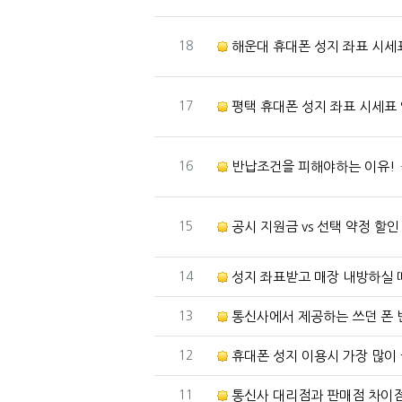
번호
18
해운대 휴대폰 성지 좌표 시세
번호
17
평택 휴대폰 성지 좌표 시세표
번호
16
반납조건을 피해야하는 이유!
번호
15
공시 지원금 vs 선택 약정 할인
번호
14
성지 좌표받고 매장 내방하실 
번호
13
통신사에서 제공하는 쓰던 폰 반
번호
12
휴대폰 성지 이용시 가장 많이
번호
11
통신사 대리점과 판매점 차이