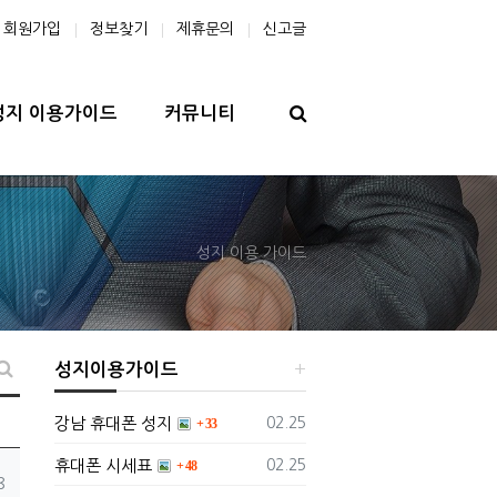
회원가입
정보찾기
제휴문의
신고글
검색
성지 이용가이드
커뮤니티
성지 이용 가이드
성지이용가이드
짜순 정렬
게시판 검색
댓글
등록일
회
강남 휴대폰 성지
02.25
33
댓글
등록일
휴대폰 시세표
02.25
48
8
댓글