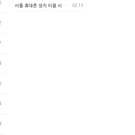
6
등록일
서울 휴대폰 성지 이용 시 꼭 알아야 할 주의사항!
02.13
2
7
4
0
4
4