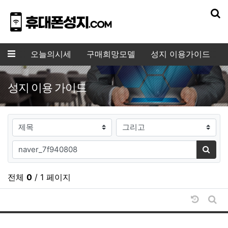
기
메뉴
오늘의시세
구매희망모델
성지 이용가이드
성지 이용 가이드
검색대상
검색어
검색
전체
0
/ 1 페이지
날짜순 
게시