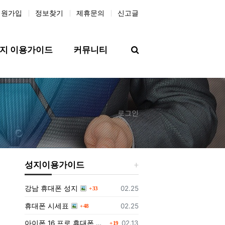
회원가입
정보찾기
제휴문의
신고글
검색
지 이용가이드
커뮤니티
로그인
성지이용가이드
댓글
등록일
강남 휴대폰 성지
02.25
33
댓글
등록일
휴대폰 시세표
02.25
48
댓글
등록일
아이폰 16 프로 휴대폰 성지에서 구매하는 방법과 가격
02.13
19