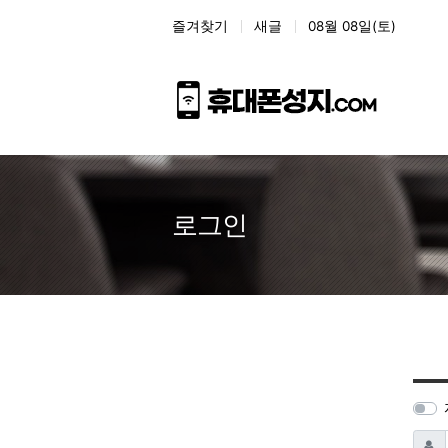
상단 네비
즐겨찾기
새글
08월 08일(토)
로그인
아이