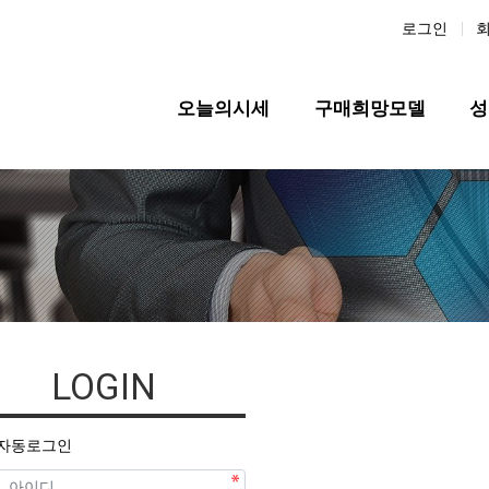
로그인
메인 메뉴
오늘의시세
구매희망모델
성
LOGIN
자동로그인
필수
디