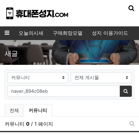
기
메뉴
오늘의시세
구매희망모델
성지 이용가이드
새글
게시판그룹
검색대상
필수
검색어
검색
전체게시물 그룹 목록
현재 그룹
전체
커뮤니티
커뮤니티
0
/ 1 페이지
새