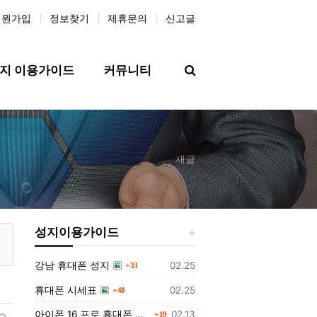
회원가입
정보찾기
제휴문의
신고글
검색
지 이용가이드
커뮤니티
새글
성지이용가이드
댓글
등록일
강남 휴대폰 성지
02.25
33
댓글
등록일
휴대폰 시세표
02.25
48
댓글
등록일
아이폰 16 프로 휴대폰 성지에서 구매하는 방법과 가격
02.13
19