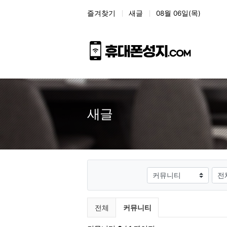
상단 네비
즐겨찾기
새글
08월 06일(목)
새글
게시판그룹
검색
전체게시물 그룹 목록
현재 그룹
전체
커뮤니티