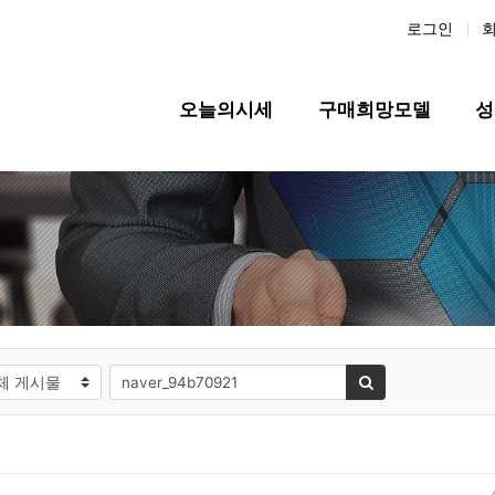
로그인
메인 메뉴
오늘의시세
구매희망모델
성
필수
대상
검색어
검색하기