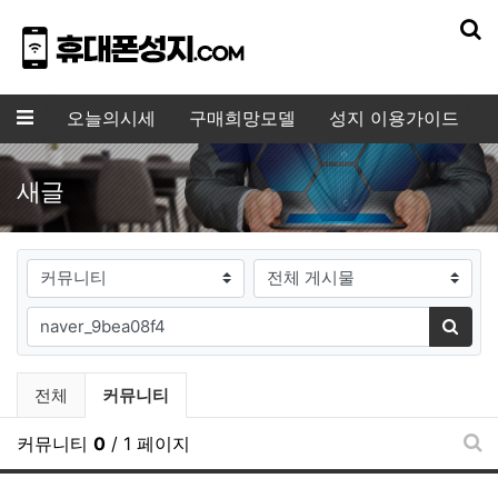
기
메뉴
오늘의시세
구매희망모델
성지 이용가이드
새글
게시판그룹
검색대상
필수
검색어
검색
전체게시물 그룹 목록
현재 그룹
전체
커뮤니티
커뮤니티
0
/ 1 페이지
새