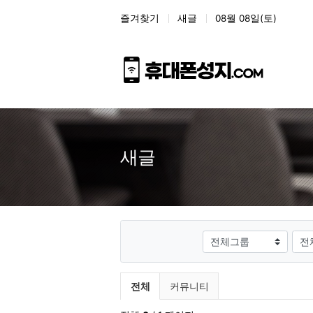
상단 네비
즐겨찾기
새글
08월 08일(토)
새글
게시판그룹
검색
전체게시물 그룹 목록
전체
커뮤니티