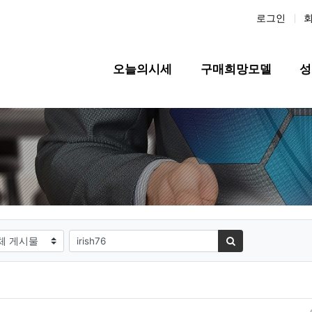
로그인
메인 메뉴
오늘의시세
구매희망모델
성
필수
대상
검색어
검색하기