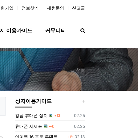
회원가입
정보찾기
제휴문의
신고글
검색
지 이용가이드
커뮤니티
새글
성지이용가이드
댓글
등록일
강남 휴대폰 성지
02.25
33
댓글
등록일
휴대폰 시세표
02.25
48
댓글
등록일
아이폰 16 프로 휴대폰 성지에서 구매하는 방법과 가격
02.13
19