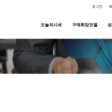
로그인
메인 메뉴
오늘의시세
구매희망모델
성