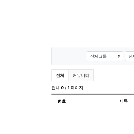
게시판그룹
검색
전체게시물 그룹 목록
전체
커뮤니티
전체
0
/ 1 페이지
번호
제목