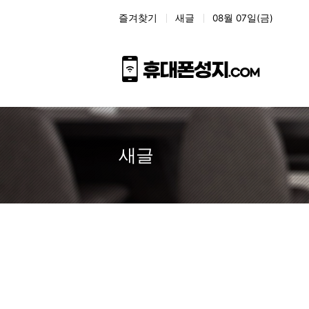
상단 네비
즐겨찾기
새글
08월 07일(금)
새글