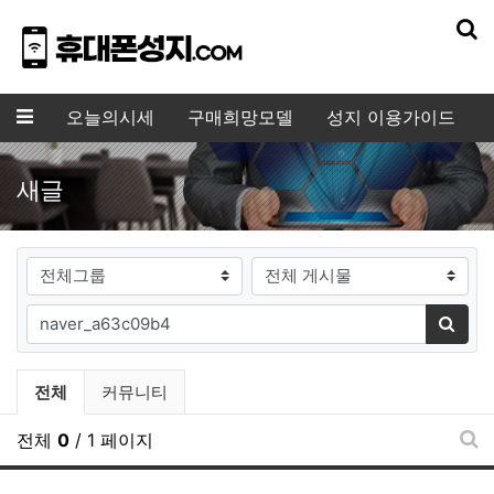
기
메뉴
오늘의시세
구매희망모델
성지 이용가이드
새글
게시판그룹
검색대상
필수
검색어
검색
전체게시물 그룹 목록
전체
커뮤니티
전체
0
/ 1 페이지
새