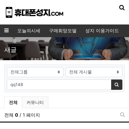
기
메뉴
오늘의시세
구매희망모델
성지 이용가이드
새글
게시판그룹
검색대상
필수
검색어
검색
전체게시물 그룹 목록
전체
커뮤니티
전체
0
/ 1 페이지
새