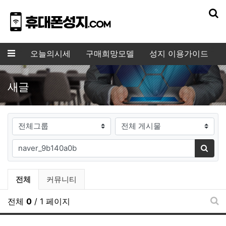
기
메뉴
오늘의시세
구매희망모델
성지 이용가이드
새글
게시판그룹
검색대상
필수
검색어
검색
전체게시물 그룹 목록
전체
커뮤니티
전체
0
/ 1 페이지
새