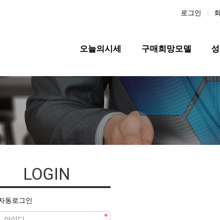
로그인
메인 메뉴
오늘의시세
구매희망모델
성
LOGIN
자동로그인
필수
디