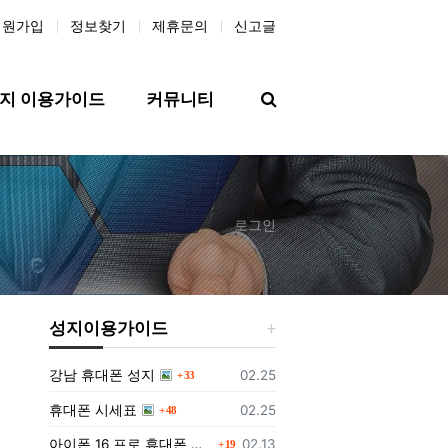
회원가입
정보찾기
제휴문의
신고글
검색
지 이용가이드
커뮤니티
로그인
성지이용가이드
댓글
등록일
강남 휴대폰 성지
02.25
33
댓글
등록일
휴대폰 시세표
02.25
48
댓글
등록일
아이폰 16 프로 휴대폰 성지에서 구매하는 방법과 가격
02.13
19