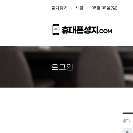
상단 네비
즐겨찾기
새글
08월 09일(일)
로그인
아이