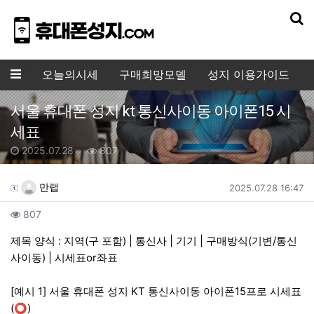
기
메뉴
오늘의시세
구매희망모델
성지 이용가이드
서울 휴대폰 성지 kt 통신사이동 아이폰15 시
세표
작성일
조회수
2025.07.28
807
작성자 정보
작성
작성일
만랩
2025.07.28 16:47
컨텐츠 정보
조회
807
본문
제목 양식 : 지역(구 포함) | 통신사 | 기기 | 구매방식(기변/통신
사이동) | 시세표or좌표
[예시 1] 서울 휴대폰 성지 KT 통신사이동 아이폰15프로 시세표
(⭕)