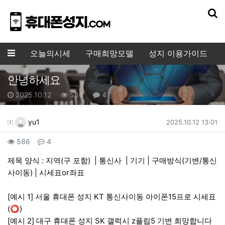
기
메뉴
오늘의시세
구매희망모델
성지 이용가이드
안녕하세요
작성일
조회수
댓글수
2025.10.12
586
4
작성자 정보
작성
작성일
yu1
2025.10.12 13:01
컨텐츠 정보
조회
댓글
586
4
본문
제목 양식 : 지역(구 포함) | 통신사 | 기기 | 구매방식(기변/통신
사이동) | 시세표or좌표
[예시 1] 서울 휴대폰 성지 KT 통신사이동 아이폰15프로 시세표
(⭕)
[예시 2] 대구 휴대폰 성지 SK 갤럭시 z플립5 기변 희망합니다