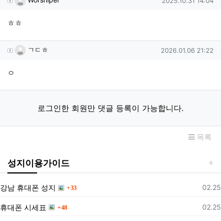
2025.10.31 14:04
ㅎㅎ
ㄱㄷㅎ님의 댓글
작성일
ㄱㄷㅎ
2026.01.06 21:22
ㅇ
로그인한 회원만 댓글 등록이 가능합니다.
목록
성지이용가이드
댓글
등록
강남 휴대폰 성지
02.25
33
댓글
등록
휴대폰 시세표
02.25
48