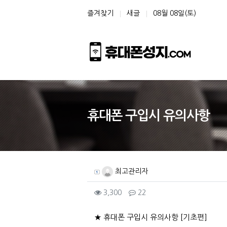
상단 네비
즐겨찾기
새글
08월 08일(토)
휴대폰 구입시 유의사항
작성자 정보
작성
최고관리자
컨텐츠 정보
조회
댓글
3,300
22
본문
★ 휴대폰 구입시 유의사항 [기초편]