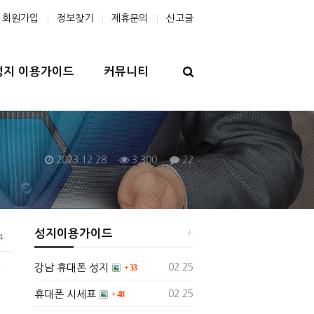
회원가입
정보찾기
제휴문의
신고글
검색
성지 이용가이드
커뮤니티
작성일
조회수
댓글수
2023.12.28
3,300
22
성지이용가이드
4
댓글
록
등록일
강남 휴대폰 성지
02.25
33
댓글
등록일
휴대폰 시세표
02.25
48
댓글