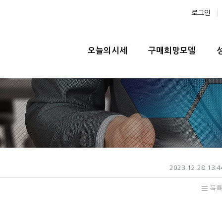
로그인
메인 메뉴
오늘의시세
구매희망모델
작성일
2023.12.28 13:4
목