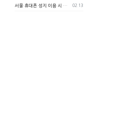
등록일
서울 휴대폰 성지 이용 시 꼭 알아야 할 주의사항!
02.13