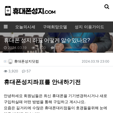
기
메뉴
오늘의시세
구매희망모델
성지 이용가이드
휴대폰 성지 좌표 어떻게 알수있나요?
작성일
조회수
댓글수
2024.03.19
3,920
57
작성자 정보
작성
작성일
휴대폰성지닷컴
2024.03.19 23:00
컨텐츠 정보
조회
댓글
3,920
57
본문
휴대폰성지좌표를 안내하기전
안녕하세요 회원님들은 최신 휴대폰을 기기변경하시거나 새로
구입하실때 어떤 방법을 통해 구입하고 계시나요.
요즘은 길거리에 수많은 휴대폰대리점들이 호갱들을위해 눈에