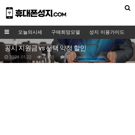
기
메뉴
오늘의시세
구매희망모델
성지 이용가이드
공시 지원금 vs 선택 약정 할인
작성일
조회수
댓글수
2024.01.22
4,965
82