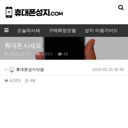
기
메뉴
오늘의시세
구매희망모델
성지 이용가이드
휴대폰 시세표
작성일
조회수
댓글수
2025.02.25
4,055
48
작성자 정보
작성
작성일
휴대폰성지닷컴
2025.02.25 18:39
컨텐츠 정보
조회
댓글
4,055
48
본문