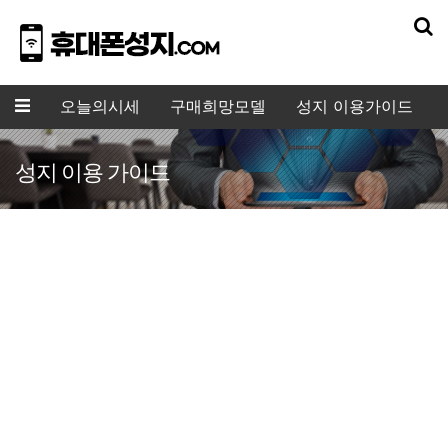
기
메뉴
오늘의시세
구매희망모델
성지 이용가이드
성지 이용 가이드