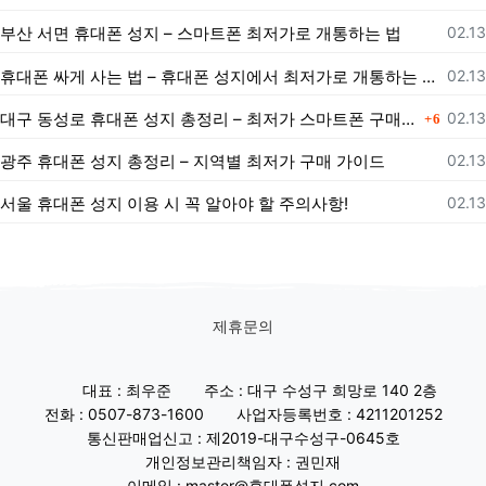
등록
부산 서면 휴대폰 성지 – 스마트폰 최저가로 개통하는 법
02.13
등록
휴대폰 싸게 사는 법 – 휴대폰 성지에서 최저가로 개통하는 노하우
02.13
댓글
등록
대구 동성로 휴대폰 성지 총정리 – 최저가 스마트폰 구매 가이드
02.13
6
등록
광주 휴대폰 성지 총정리 – 지역별 최저가 구매 가이드
02.13
등록
서울 휴대폰 성지 이용 시 꼭 알아야 할 주의사항!
02.13
제휴문의
대표 : 최우준
주소 : 대구 수성구 희망로 140 2층
전화 : 0507-873-1600
사업자등록번호 : 4211201252
통신판매업신고 : 제2019-대구수성구-0645호
개인정보관리책임자 : 권민재
이메일 : master@휴대폰성지.com